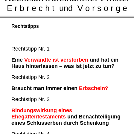
E r b r e c h t und V o r s o r g e
Rechtstipps
Rechtstipp Nr. 1
Eine
V
e
rwandte ist verstorben
und hat ein
Haus hinterlassen – was ist jetzt zu tun?
Rechtstipp Nr. 2
Braucht man immer einen
Erbschein
?
Rechtstipp Nr. 3
Bindungswirkung eines
Ehegattentestaments
und Benachteiligung
eines Schlusserben durch Schenkung
Rechtstipp Nr. 4